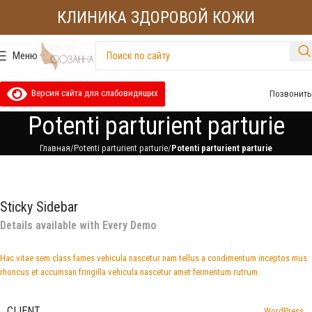
КЛИНИКА ЗДОРОВОЙ КОЖИ
Меню
Версия сайта для слабовидящих
Позвонить
Potenti parturient parturie
Главная
Potenti parturient parturie
Potenti parturient parturie
Sticky Sidebar
Details available with Every Demo
Hac vitae sem class fames vehicula nascetur nam tellus a condimentum inceptos mus
rhoncus et accumsan fringilla vehicula nascetur amet fermentum rutrum.
CLIENT
WordPress