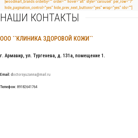
[woodmart_brands orderby="" order="" hover="alt" style="carousel" per_row="7"
hide_pagination_control="yes" hide_prev_next_buttons="yes" wrap="yes" ids=""]
НАШИ КОНТАКТЫ
ООО ``КЛИНИКА ЗДОРОВОЙ КОЖИ``
г. Армавир, ул. Тургенева, д. 131а, помещение 1.
Email:
d
octorsyuzanna@mail.ru
Телефон:
89182641764