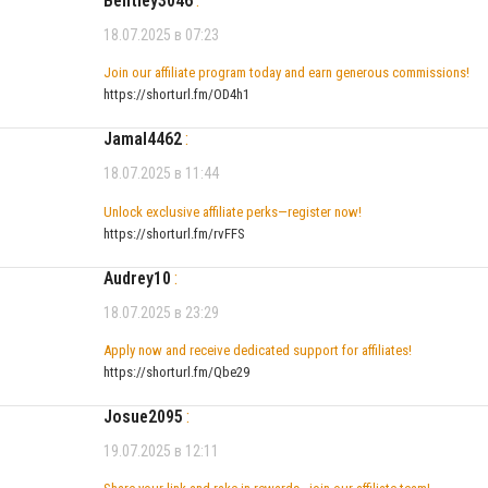
Bentley3046
:
18.07.2025 в 07:23
Join our affiliate program today and earn generous commissions!
https://shorturl.fm/OD4h1
Jamal4462
:
18.07.2025 в 11:44
Unlock exclusive affiliate perks—register now!
https://shorturl.fm/rvFFS
Audrey10
:
18.07.2025 в 23:29
Apply now and receive dedicated support for affiliates!
https://shorturl.fm/Qbe29
Josue2095
:
19.07.2025 в 12:11