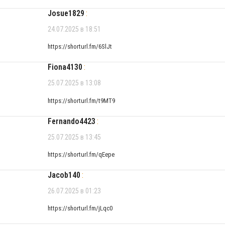
Josue1829
:
24.07.2025 в 18:51
https://shorturl.fm/6SlJt
Fiona4130
:
25.07.2025 в 13:08
https://shorturl.fm/t9MT9
Fernando4423
:
25.07.2025 в 13:45
https://shorturl.fm/qEepe
Jacob140
:
26.07.2025 в 01:23
https://shorturl.fm/jLqc0