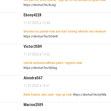
https://shorturl.fm/4iJxg
Ebony4228
:
11.07.2025 в 13:44
Become our partner now and start turning referrals into revenue!
https://shorturl.fm/GOdvN
Victor3589
:
11.07.2025 в 14:22
Unlock exclusive affiliate perks—register now!
https://shorturl.fm/GD6sg
Alondra567
:
11.07.2025 в 15:51
Refer friends, earn cash—sign up now!
https://shorturl.fm/ny1Ma
Marion2509
: