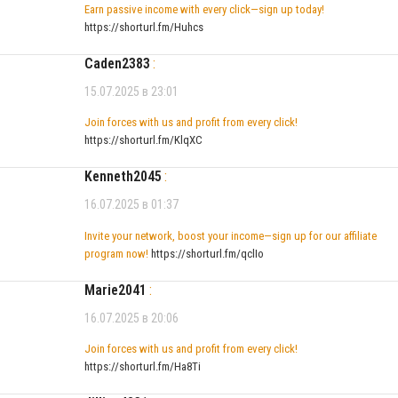
Earn passive income with every click—sign up today!
https://shorturl.fm/Huhcs
Caden2383
:
15.07.2025 в 23:01
Join forces with us and profit from every click!
https://shorturl.fm/KlqXC
Kenneth2045
:
16.07.2025 в 01:37
Invite your network, boost your income—sign up for our affiliate
program now!
https://shorturl.fm/qclIo
Marie2041
:
16.07.2025 в 20:06
Join forces with us and profit from every click!
https://shorturl.fm/Ha8Ti