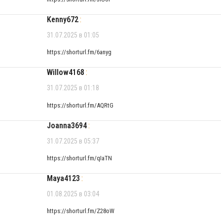
Kenny672
:
31.07.2025 в 01:05
https://shorturl.fm/6anyg
Willow4168
:
31.07.2025 в 01:18
https://shorturl.fm/AQRtG
Joanna3694
:
31.07.2025 в 05:37
https://shorturl.fm/qIaTN
Maya4123
:
01.08.2025 в 03:04
https://shorturl.fm/Z28oW