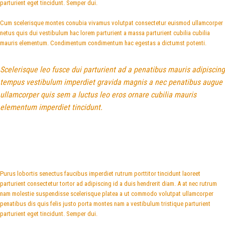
parturient eget tincidunt. Semper dui.
Cum scelerisque montes conubia vivamus volutpat consectetur euismod ullamcorper
netus quis dui vestibulum hac lorem parturient a massa parturient cubilia cubilia
mauris elementum. Condimentum condimentum hac egestas a dictumst potenti.
Scelerisque leo fusce dui parturient ad a penatibus mauris adipiscing
tempus vestibulum imperdiet gravida magnis a nec penatibus augue
ullamcorper quis sem a luctus leo eros ornare cubilia mauris
elementum imperdiet tincidunt.
Purus lobortis senectus faucibus imperdiet rutrum porttitor tincidunt laoreet
parturient consectetur tortor ad adipiscing id a duis hendrerit diam. A at nec rutrum
nam molestie suspendisse scelerisque platea a ut commodo volutpat ullamcorper
penatibus dis quis felis justo porta montes nam a vestibulum tristique parturient
parturient eget tincidunt. Semper dui.