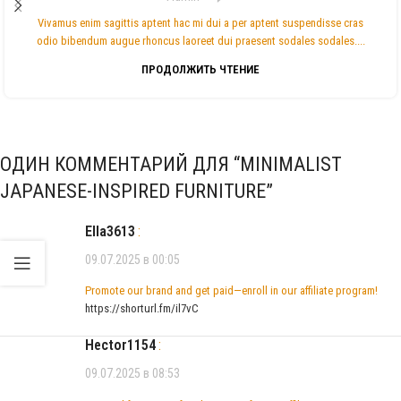
Vivamus enim sagittis aptent hac mi dui a per aptent suspendisse cras
odio bibendum augue rhoncus laoreet dui praesent sodales sodales....
ПРОДОЛЖИТЬ ЧТЕНИЕ
ОДИН КОММЕНТАРИЙ ДЛЯ “
MINIMALIST
JAPANESE-INSPIRED FURNITURE
”
Ella3613
:
09.07.2025 в 00:05
Promote our brand and get paid—enroll in our affiliate program!
https://shorturl.fm/il7vC
Hector1154
:
09.07.2025 в 08:53