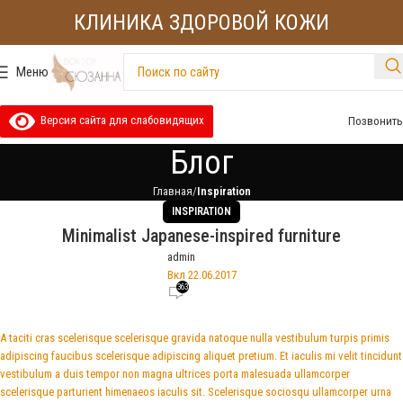
КЛИНИКА ЗДОРОВОЙ КОЖИ
Меню
Версия сайта для слабовидящих
Позвонить
Блог
Главная
Inspiration
INSPIRATION
Minimalist Japanese-inspired furniture
admin
Вкл 22.06.2017
363
A taciti cras scelerisque scelerisque gravida natoque nulla vestibulum turpis primis
adipiscing faucibus scelerisque adipiscing aliquet pretium. Et iaculis mi velit tincidunt
vestibulum a duis tempor non magna ultrices porta malesuada ullamcorper
scelerisque parturient himenaeos iaculis sit. Scelerisque sociosqu ullamcorper urna