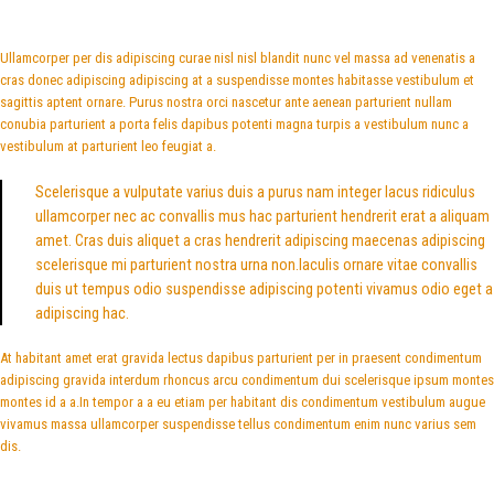
Ullamcorper per dis adipiscing curae nisl nisl blandit nunc vel massa ad venenatis a
cras donec adipiscing adipiscing at a suspendisse montes habitasse vestibulum et
sagittis aptent ornare. Purus nostra orci nascetur ante aenean parturient nullam
conubia parturient a porta felis dapibus potenti magna turpis a vestibulum nunc a
vestibulum at parturient leo feugiat a.
Scelerisque a vulputate varius duis a purus nam integer lacus ridiculus
ullamcorper nec ac convallis mus hac parturient hendrerit erat a aliquam
amet. Cras duis aliquet a cras hendrerit adipiscing maecenas adipiscing
scelerisque mi parturient nostra urna non.Iaculis ornare vitae convallis
duis ut tempus odio suspendisse adipiscing potenti vivamus odio eget a
adipiscing hac.
At habitant amet erat gravida lectus dapibus parturient per in praesent condimentum
adipiscing gravida interdum rhoncus arcu condimentum dui scelerisque ipsum montes
montes id a a.In tempor a a eu etiam per habitant dis condimentum vestibulum augue
vivamus massa ullamcorper suspendisse tellus condimentum enim nunc varius sem
dis.