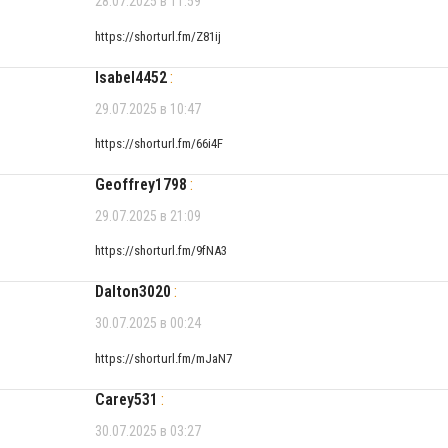
28.07.2025 в 11:59
https://shorturl.fm/Z81ij
Isabel4452
:
29.07.2025 в 10:47
https://shorturl.fm/66i4F
Geoffrey1798
:
29.07.2025 в 21:09
https://shorturl.fm/9fNA3
Dalton3020
:
30.07.2025 в 00:24
https://shorturl.fm/mJaN7
Carey531
:
30.07.2025 в 03:27