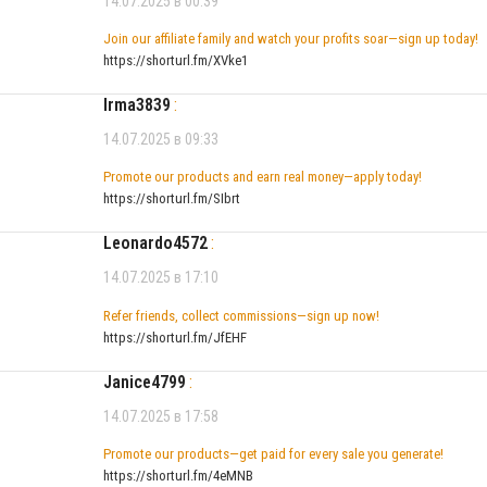
14.07.2025 в 00:39
Join our affiliate family and watch your profits soar—sign up today!
https://shorturl.fm/XVke1
Irma3839
:
14.07.2025 в 09:33
Promote our products and earn real money—apply today!
https://shorturl.fm/SIbrt
Leonardo4572
:
14.07.2025 в 17:10
Refer friends, collect commissions—sign up now!
https://shorturl.fm/JfEHF
Janice4799
:
14.07.2025 в 17:58
Promote our products—get paid for every sale you generate!
https://shorturl.fm/4eMNB