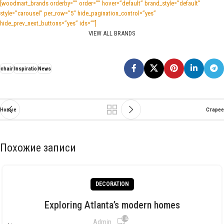
[woodmart_brands orderby=”” order=”” hover=”default” brand_style=”default”
style=”carousel” per_row=”5″ hide_pagination_control=”yes”
hide_prev_next_buttons=”yes” ids=””]
VIEW ALL BRANDS
chair
Inspiratio
News
Новые
Старее
Похожие записи
DECORATION
Exploring Atlanta’s modern homes
1 427
Admin