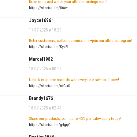
Drive sales and watch your affiliate earnings soar!
https://shorturl.fm/i0Aer
Joyce1696
:
17.07.2025 в 18:29
Refer customers, collect commissions—join our affiliate program!
https://shorturl.fm/KyzFl
Marcel1982
:
18.07.2025 в 00:12
Unlock exclusive rewards with every referral—enroll now!
https://shorturl.fm/rdGuO
Brandy1676
:
18.07.2025 в 02:48
Share our products, earn up to 40% per sale—apply today!
https://shorturl.fm/g4gqC