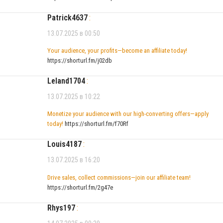
Patrick4637
:
13.07.2025 в 00:50
Your audience, your profits—become an affiliate today!
https://shorturl.fm/j02db
Leland1704
:
13.07.2025 в 10:22
Monetize your audience with our high-converting offers—apply
today!
https://shorturl.fm/f70Rf
Louis4187
:
13.07.2025 в 16:20
Drive sales, collect commissions—join our affiliate team!
https://shorturl.fm/2g47e
Rhys197
: