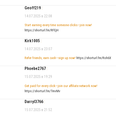
Geoff219
:
14.07.2025 в 22:08
Start earning every time someone clicks—join now!
https://shorturl.fm/RFEjH
Kirk1005
:
14.07.2025 в 23:07
Refer friends, earn cash—sign up now!
https://shorturl.fm/Roh6X
Phoebe2767
:
15.07.2025 в 19:29
Get paid for every click—join our affiliate network now!
https://shorturl.fm/TmvMv
Darryl3766
:
15.07.2025 в 21:52