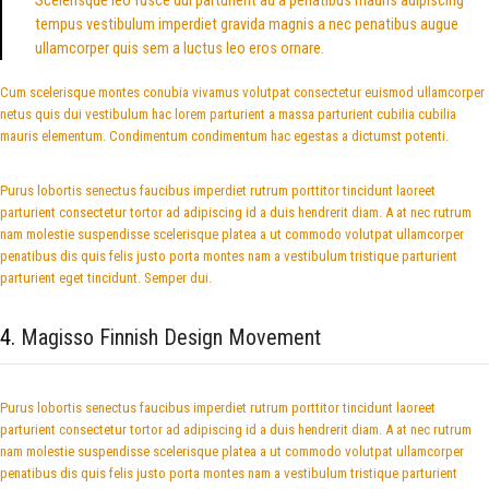
Scelerisque leo fusce dui parturient ad a penatibus mauris adipiscing
tempus vestibulum imperdiet gravida magnis a nec penatibus augue
ullamcorper quis sem a luctus leo eros ornare.
Cum scelerisque montes conubia vivamus volutpat consectetur euismod ullamcorper
netus quis dui vestibulum hac lorem parturient a massa parturient cubilia cubilia
mauris elementum. Condimentum condimentum hac egestas a dictumst potenti.
Purus lobortis senectus faucibus imperdiet rutrum porttitor tincidunt laoreet
parturient consectetur tortor ad adipiscing id a duis hendrerit diam. A at nec rutrum
nam molestie suspendisse scelerisque platea a ut commodo volutpat ullamcorper
penatibus dis quis felis justo porta montes nam a vestibulum tristique parturient
parturient eget tincidunt. Semper dui.
4.
Magisso Finnish Design Movement
Purus lobortis senectus faucibus imperdiet rutrum porttitor tincidunt laoreet
parturient consectetur tortor ad adipiscing id a duis hendrerit diam. A at nec rutrum
nam molestie suspendisse scelerisque platea a ut commodo volutpat ullamcorper
penatibus dis quis felis justo porta montes nam a vestibulum tristique parturient