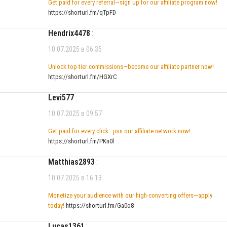
Get paid for every referral—sign up for our affiliate program now!
https://shorturl.fm/qTpFD
Hendrix4478
:
10.07.2025 в 06:35
Unlock top-tier commissions—become our affiliate partner now!
https://shorturl.fm/HGXrC
Levi577
:
10.07.2025 в 09:57
Get paid for every click—join our affiliate network now!
https://shorturl.fm/PKn0l
Matthias2893
:
10.07.2025 в 16:13
Monetize your audience with our high-converting offers—apply
today!
https://shorturl.fm/Ga0o8
Lucas1361
: