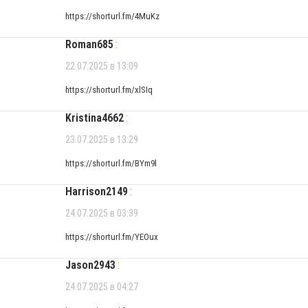
https://shorturl.fm/4MuKz
Roman685
:
22.07.2025 в 13:09
https://shorturl.fm/xlSIq
Kristina4662
:
23.07.2025 в 13:29
https://shorturl.fm/BYm9l
Harrison2149
:
24.07.2025 в 03:39
https://shorturl.fm/YEOux
Jason2943
:
24.07.2025 в 04:27