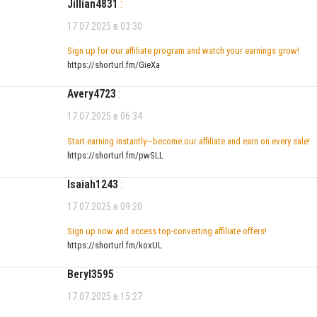
Jillian4831
:
17.07.2025 в 03:30
Sign up for our affiliate program and watch your earnings grow!
https://shorturl.fm/GieXa
Avery4723
:
17.07.2025 в 06:34
Start earning instantly—become our affiliate and earn on every sale!
https://shorturl.fm/pwSLL
Isaiah1243
:
17.07.2025 в 09:20
Sign up now and access top-converting affiliate offers!
https://shorturl.fm/koxUL
Beryl3595
:
17.07.2025 в 15:27