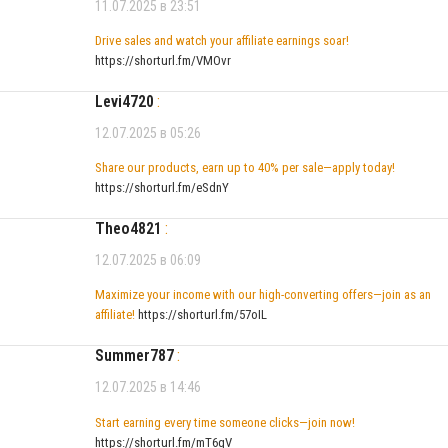
11.07.2025 в 23:51
Drive sales and watch your affiliate earnings soar!
https://shorturl.fm/VMOvr
Levi4720
:
12.07.2025 в 05:26
Share our products, earn up to 40% per sale—apply today!
https://shorturl.fm/eSdnY
Theo4821
:
12.07.2025 в 06:09
Maximize your income with our high-converting offers—join as an
affiliate!
https://shorturl.fm/57oIL
Summer787
:
12.07.2025 в 14:46
Start earning every time someone clicks—join now!
https://shorturl.fm/mT6qV