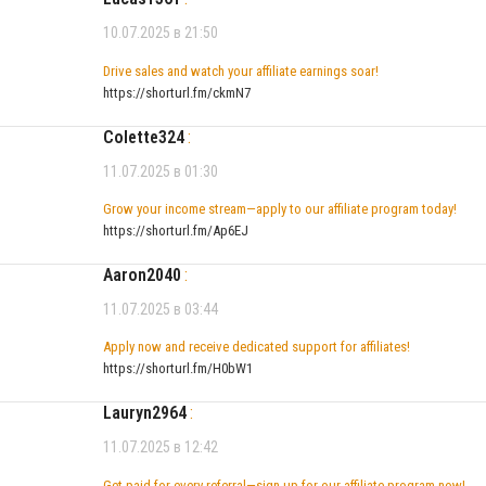
10.07.2025 в 21:50
Drive sales and watch your affiliate earnings soar!
https://shorturl.fm/ckmN7
Colette324
:
11.07.2025 в 01:30
Grow your income stream—apply to our affiliate program today!
https://shorturl.fm/Ap6EJ
Aaron2040
:
11.07.2025 в 03:44
Apply now and receive dedicated support for affiliates!
https://shorturl.fm/H0bW1
Lauryn2964
:
11.07.2025 в 12:42
Get paid for every referral—sign up for our affiliate program now!