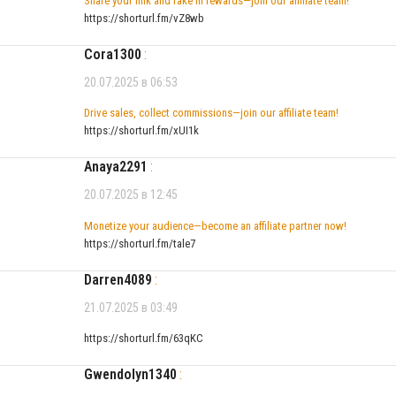
Share your link and rake in rewards—join our affiliate team!
https://shorturl.fm/vZ8wb
Cora1300
:
20.07.2025 в 06:53
Drive sales, collect commissions—join our affiliate team!
https://shorturl.fm/xUI1k
Anaya2291
:
20.07.2025 в 12:45
Monetize your audience—become an affiliate partner now!
https://shorturl.fm/tale7
Darren4089
:
21.07.2025 в 03:49
https://shorturl.fm/63qKC
Gwendolyn1340
: