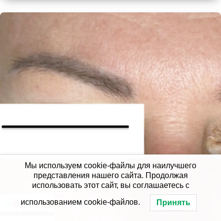
ДО
Мы используем cookie-файлы для наилучшего
представления нашего сайта. Продолжая
использовать этот сайт, вы соглашаетесь с
использованием cookie-файлов.
Принять
ЛАВНАЯ
СПЕЦИАЛИСТЫ
УСЛУГИ
ДОКУМЕНТЫ
ПРАЙС