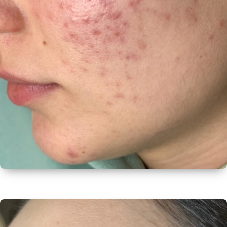
ДО
ДО